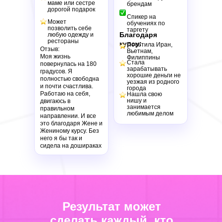
Задат
маме или сестре
брендам
дорогой подарок
Спикер на
Может
обучениях по
позволить себе
таргету
Благодаря
любую одежду и
рестораны
курсу:
Посетила Иран,
Отзыв:
Вьетнам,
Без проблем - н
Моя жизнь
Филиппины
номер - свяже
Стала
повернулась на 180
зарабатывать
градусов. Я
обсуди
хорошие деньги не
полностью свободна
уезжая из родного
и почти счастлива.
города
Работаю на себя,
Нашла свою
нишу и
двигаюсь в
занимается
правильном
любимым делом
направлении. И все
это благодаря Жене и
Жениному курсу. Без
него я бы так и
сидела на дошираках
Результат может
сделать каждый, кто