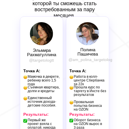
которой ты сможешь стать
востребованным за пару
месяцев.
Полина
Эльмира
Пашичева
Рахматуллина
@am_polina_targetolog
@targetologtt
Точка А:
Точка А:
Мамочка в декрете,
Работа в колл-
ребенку всего 1,5
центре Сбербанка
года
за 22к
Съемная квартира,
Прошла курс по
долги и кредиты
таргету в Инсте без
результатов
Единственный
источник дохода-
Провальная
детские пособия.
попытка бизнеса
на OZON
Результаты:
Результаты:
Первый же
Оборот бизнеса
проект взяла с
на OZON вырос в
оплатой, никогда
3 раза