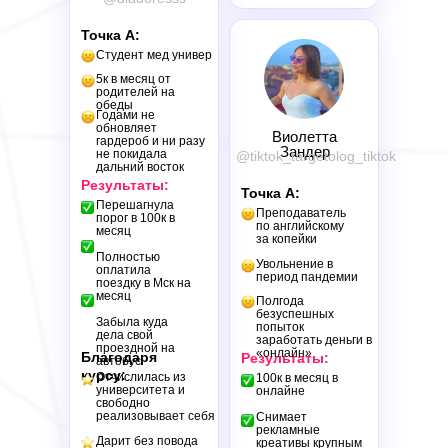
Точка А:
Студент мед универ
5к в месяц от
родителей на
обеды
Годами не
обновляет
Виолетта
гардероб и ни разу
Зандер
не покидала
@tiktok_targetolog_tiktok
дальний восток
Результаты:
Точка А:
Перешагнула
Преподаватель
порог в 100к в
по английскому
месяц
за копейки
Полностью
Увольнение в
оплатила
период пандемии
поездку в Мск на
месяц
Полгода
безуспешных
Забыла куда
попыток
дела свой
Выбрат
заработать деньги в
проездной на
«онлайн»
Благодаря
Результаты:
автобус
курсу:
Отчислилась из
100к в месяц в
университета и
онлайне
свободно
реализовывает себя
Снимает
рекламные
Дарит без повода
креативы крупным