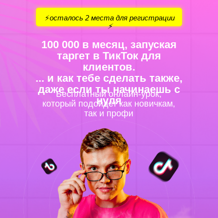
⚡️
осталось 2 места для регистрации
⚡️
100 000 в месяц, запуская
таргет в ТикТок для
клиентов.
... и как тебе сделать также,
даже если ты начинаешь с
Бесплатный онлайн-урок,
нуля
который подойдет как новичкам,
так и профи