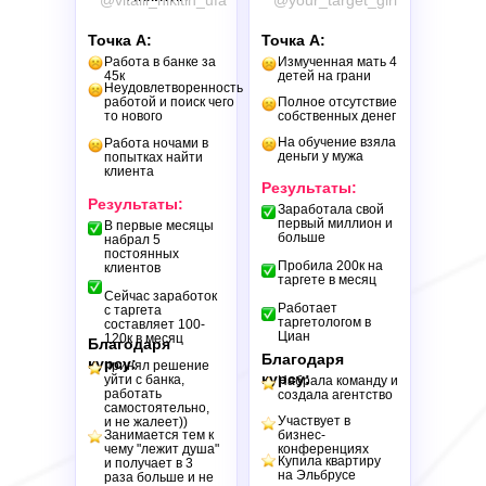
@vitalii_nikitin_ufa
@your_target_girl
Точка А:
Точка А:
Работа в банке за
Измученная мать 4
45к
детей на грани
Неудовлетворенность
работой и поиск чего
Полное отсутствие
то нового
собственных денег
На обучение взяла
Работа ночами в
деньги у мужа
попытках найти
клиента
Результаты:
Результаты:
Заработала свой
первый миллион и
В первые месяцы
больше
набрал 5
постоянных
Пробила 200к на
клиентов
таргете в месяц
Сейчас заработок
Работает
с таргета
таргетологом в
составляет 100-
Циан
120к в месяц
Благодаря
Благодаря
курсу:
принял решение
курсу:
уйти с банка,
Набрала команду и
работать
создала агентство
самостоятельно,
Участвует в
и не жалеет))
Занимается тем к
бизнес-
чему "лежит душа"
конференциях
Купила квартиру
и получает в 3
на Эльбрусе
раза больше и не