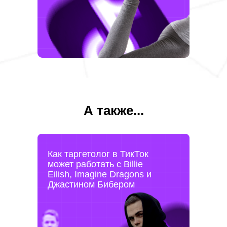
А также...
Как таргетолог в ТикТок
может работать с Billie
Eilish, Imagine Dragons и
Джастином Бибером