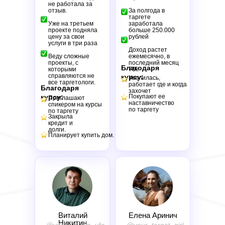
не работала за
отзыв.
За полгода в
таргете
Уже на третьем
заработала
проекте подняла
больше 250.000
цену за свои
рублей
услуги в три раза
Доход растет
Веду сложные
ежемесячно, в
проекты, с
последний месяц
Благодаря
которыми
70к
справляются не
курсу:
Уволилась,
все таргетологи.
работает где и когда
Благодаря
захочет
курсу:
Покупают ее
Приглашают
наставничество
спикером на курсы
по таргету
по таргету
Закрыла
кредит и
долги.
Планирует купить дом.
Виталий
Елена Аринич
Никитин