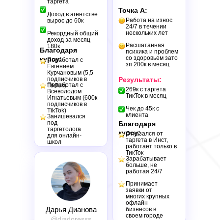
таргета
Точка А:
Доход в агентстве
Работа на износ
вырос до 60к
24/7 в течении
нескольких лет
Рекордный общий
доход за месяц
Расшатанная
180к
Благодаря
психика и проблем
со здоровьем зато
курсу:
Поработал с
зп 200к в месяц
Евгением
Курчановым (5,5
подписчиков в
Результаты:
Поработал с
TikTok)
269к с таргета
Всеволодом
ТикТок в месяц
Игнатьевым (600к
подписчиков в
Чек до 45к с
TikTok)
клиента
Занишевался
под
Благодаря
таргетолога
курсу:
Отказался от
для онлайн-
таргета в Инст,
школ
работает только в
ТикТок
Зарабатывает
больше, не
работая 24/7
Принимает
заявки от
многих крупных
офлайн
Дарья Дианова
бизнесов в
своем городе
@diadoresss