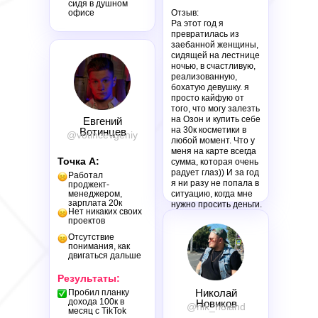
сидя в душном
офисе
Отзыв:
Pа этот год я
превратилась из
заебанной женщины,
сидящей на лестнице
ночью, в счастливую,
реализованную,
бохатую девушку. я
просто кайфую от
того, что могу залезть
на Озон и купить себе
Евгений
на 30к косметики в
Вотинцев
@votincevgeniy
любой момент. Что у
меня на карте всегда
Точка А:
сумма, которая очень
радует глаз)) И за год
Работал
я ни разу не попала в
проджект-
менеджером,
ситуацию, когда мне
зарплата 20к
нужно просить деньги.
Нет никаких своих
проектов
Отсутствие
понимания, как
двигаться дальше
Результаты:
Николай
Пробил планку
дохода 100к в
Новиков
@nik_noland
месяц с TikTok